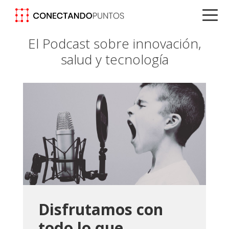
Saltar
Saltar
Saltar
a
al
a
la
contenido
la
El Podcast sobre innovación,
navegación
principal
barra
salud y tecnología
principal
lateral
principal
Disfrutamos con
todo lo que