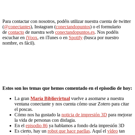
Para contactar con nosotros, podéis utilizar nuestra cuenta de twitter
(
@conectantes
), Instagram (
conectandopuntos
) o el formulario
de
contacto
de nuestra web
conectandopuntos.es
. Nos podéis
escuchar en
iVoox
, en iTunes o en
Spotify
(busca por nuestro
nombre, es fácil).
Estos son los temas que hemos comentado en el episodio de hoy:
La gran
María Bibliovirtual
vuelve a asomarse a nuestra
ventana conectante y nos cuenta cómo usar Zotero para citar
el poscas.
Cómo nos ha gustado la
noticia de impresión 3D
para mejorar
la vida de personas con disfagia.
En el
episodio 86
ya hablamos a fondo dela impresión 3D
Es cierto, hay un
robot que hace paellas
. Aquí el
vídeo
tan