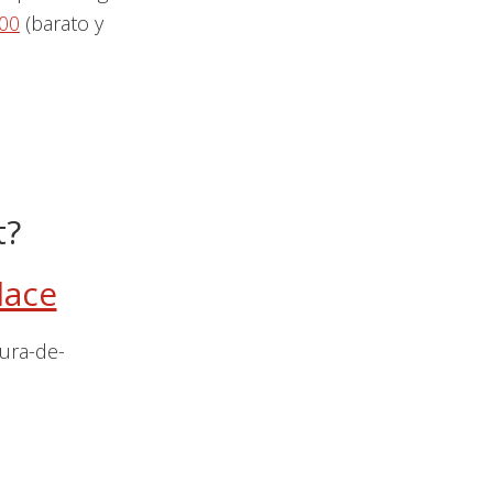
00
(barato y
t?
lace