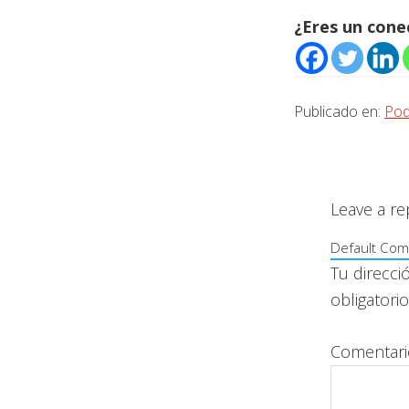
¿Eres un con
Publicado en:
Pod
Interacc
con
Leave a re
los
Default Com
lectores
Tu direcci
obligator
Comentar