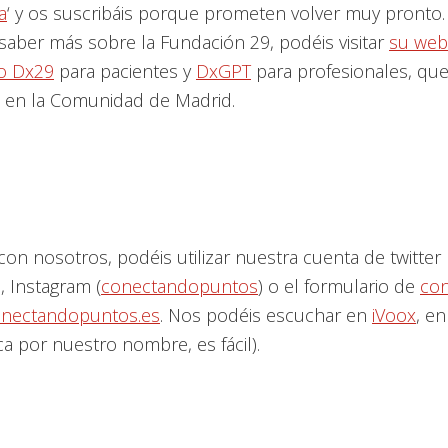
a
‘ y os suscribáis porque prometen volver muy pronto.
 saber más sobre la Fundación 29, podéis visitar
su web
o Dx29
para pacientes y
DxGPT
para profesionales, q
se en la Comunidad de Madrid.
con nosotros, podéis utilizar nuestra cuenta de twitter
), Instagram (
conectandopuntos
) o el formulario de
con
nectandopuntos.es
. Nos podéis escuchar en
iVoox
, en
a por nuestro nombre, es fácil).