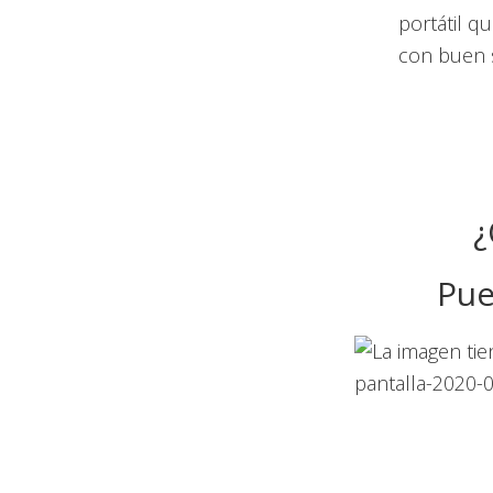
portátil q
con buen 
¿
Pue