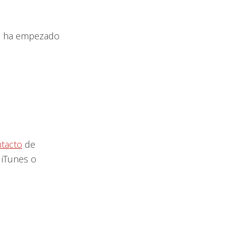
ue ha empezado
tacto
de
 iTunes o