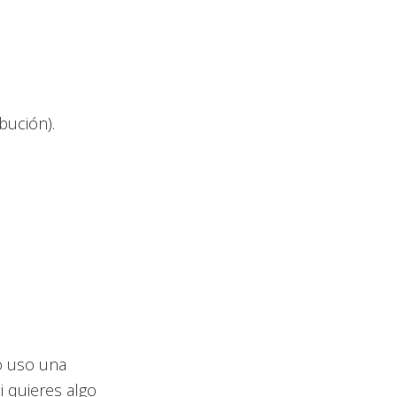
ibución).
 uso una
i quieres algo