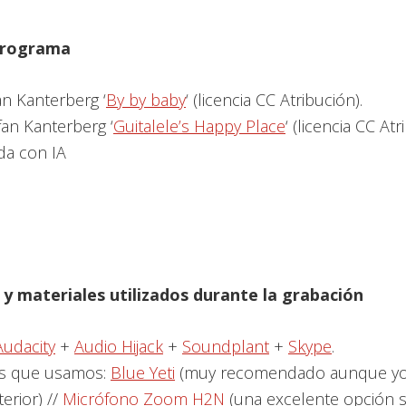
 programa
an Kanterberg ‘
By by baby
‘ (licencia CC Atribución).
fan Kanterberg ‘
Guitalele’s Happy Place
‘ (licencia CC Atr
da con IA
y materiales utilizados durante la grabación
Audacity
+
Audio Hijack
+
Soundplant
+
Skype
.
s que usamos:
Blue Yeti
(muy recomendado aunque yo
erior) //
Micrófono Zoom H2N
(una excelente opción s