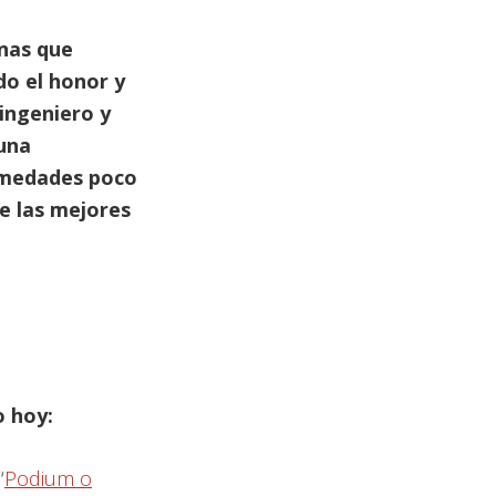
o
nas que
disminuir
do el honor y
el
 ingeniero y
volumen.
una
rmedades poco
de las mejores
o hoy:
‘
Podium o