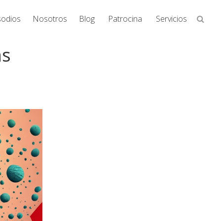
Busca
sodios
Nosotros
Blog
Patrocina
Servicios
en
la
ms
web...