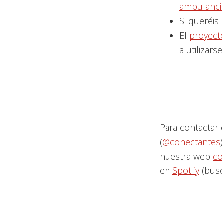
ambulanci
Si queréis
El
proyect
a utilizar
Para contactar 
(
@conectantes
nuestra web
co
en
Spotify
(busc