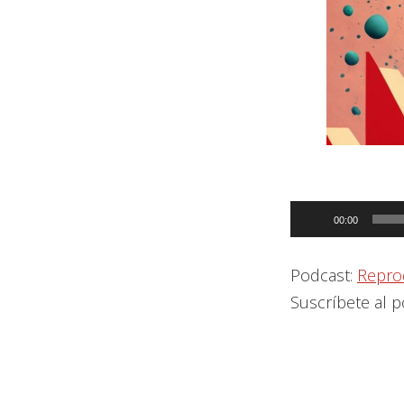
Reproductor
00:00
de
audio
Podcast:
Repro
Suscríbete al 