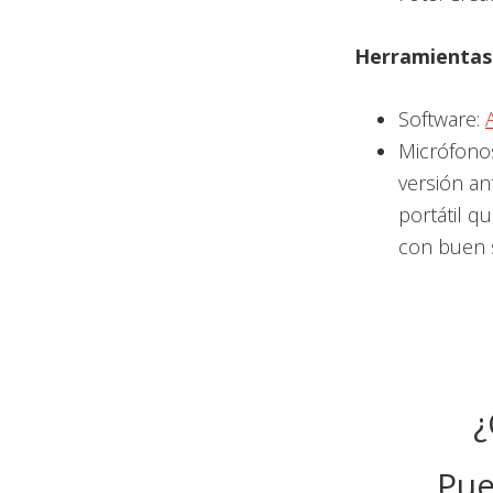
Herramientas 
Software:
Micrófono
versión ant
portátil q
con buen 
¿
Pue