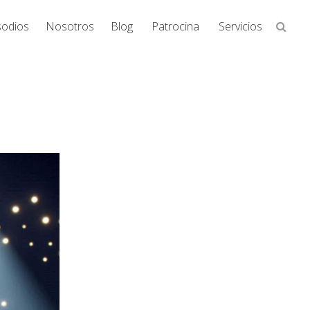
Busca
sodios
Nosotros
Blog
Patrocina
Servicios
en
la
web...