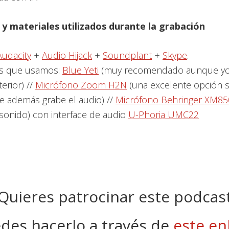
y materiales utilizados durante la grabación
Audacity
+
Audio Hijack
+
Soundplant
+
Skype
.
s que usamos:
Blue Yeti
(muy recomendado aunque yo
erior) //
Micrófono Zoom H2N
(una excelente opción s
ue además grabe el audio) //
Micrófono Behringer XM85
sonido) con interface de audio
U-Phoria UMC22
Quieres patrocinar este podcas
des hacerlo a través de
este en