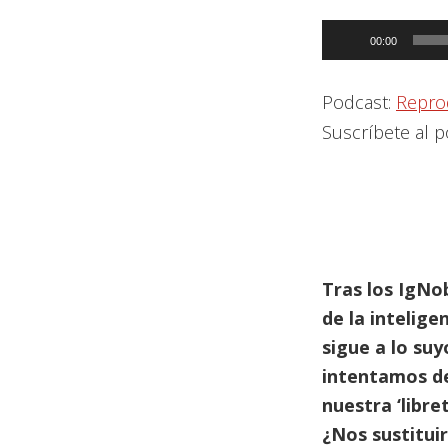
Reproductor
00:00
de
audio
Podcast:
Repro
Suscríbete al 
Tras los IgNo
de la intelige
sigue a lo su
intentamos de
nuestra ‘libr
¿Nos sustituir