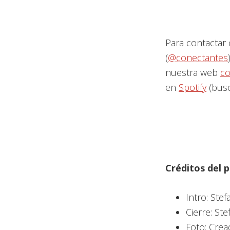
Para contactar 
(
@conectantes
nuestra web
co
en
Spotify
(busc
Créditos del
Intro: Stef
Cierre: Ste
Foto: Crea