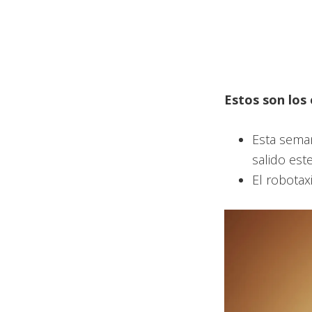
Estos son los
Esta sema
salido est
El robotax