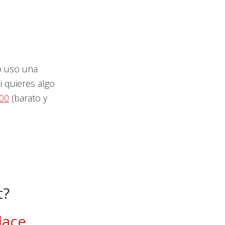
 uso una
i quieres algo
00
(barato y
t?
lace