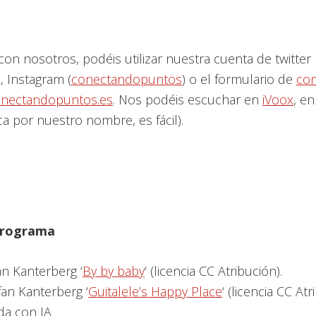
con nosotros, podéis utilizar nuestra cuenta de twitter
), Instagram (
conectandopuntos
) o el formulario de
con
nectandopuntos.es
. Nos podéis escuchar en
iVoox
, en
a por nuestro nombre, es fácil).
 programa
an Kanterberg ‘
By by baby
‘ (licencia CC Atribución).
fan Kanterberg ‘
Guitalele’s Happy Place
‘ (licencia CC Atr
da con IA