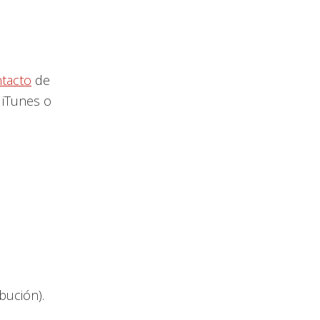
tacto
de
 iTunes o
ibución).