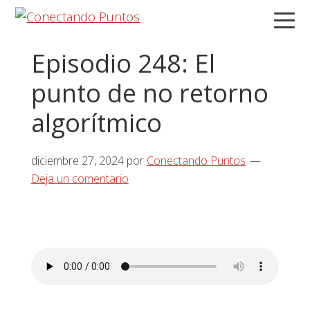
Saltar
Saltar
Saltar
a
al
a
la
contenido
la
Episodio 248: El
navegación
principal
barra
punto de no retorno
principal
lateral
principal
algorítmico
diciembre 27, 2024
por
Conectando Puntos
Deja un comentario