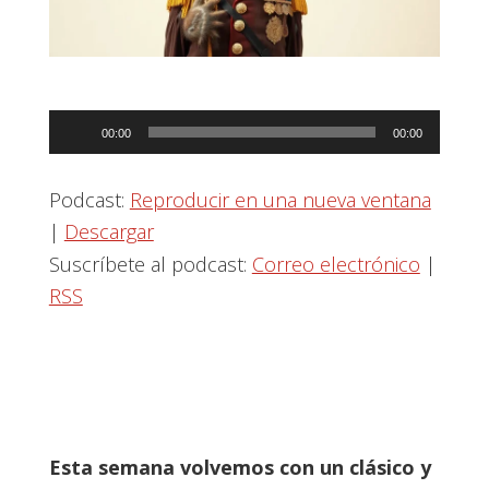
Reproductor
00:00
00:00
de
audio
Podcast:
Reproducir en una nueva ventana
|
Descargar
Suscríbete al podcast:
Correo electrónico
|
RSS
Esta semana volvemos con un clásico y