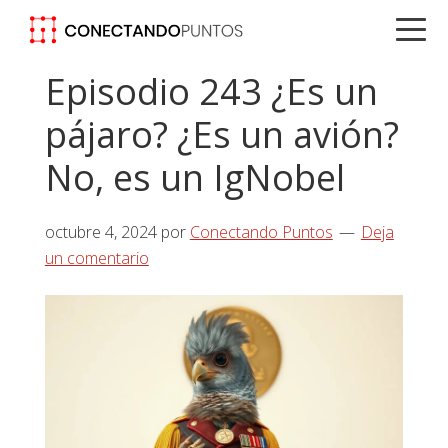
Saltar
Saltar
Saltar
a
al
a
la
contenido
la
Episodio 243 ¿Es un
navegación
principal
barra
pájaro? ¿Es un avión?
principal
lateral
principal
No, es un IgNobel
octubre 4, 2024
por
Conectando Puntos
Deja
un comentario