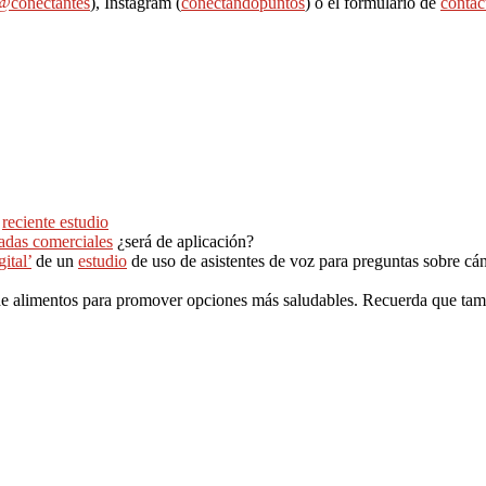
@conectantes
), Instagram (
conectandopuntos
) o el formulario de
contac
n
reciente estudio
madas comerciales
¿será de aplicación?
ital’
de un
estudio
de uso de asistentes de voz para preguntas sobre cán
e alimentos para promover opciones más saludables. Recuerda que ta