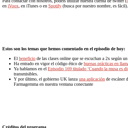
Para contactar con nosotros, podéis utilizar nuestra cuenta de twitter (
en
iVoox
, en iTunes o en
Spotify
(busca por nuestro nombre, es fácil).
Estos son los temas que hemos comentado en el episodio de hoy:
El
beneficio
de las clases online que se escuchan a 2x según u
Ha entrado en vigor el código ético de
buenas prácticas en lla
Ya hablamos en el
Episodio 169 titulado ‘Cuando la musa es dig
transmisibles.
Y por último, el gobierno UK lanza
una aplicación
de escáner d
Farmagemma en nuestra ventana conectante
Créditos del programa