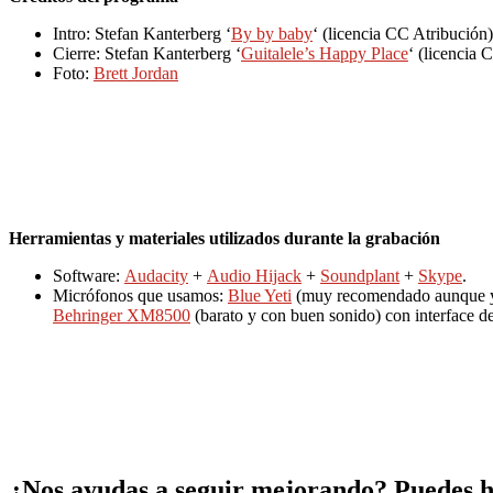
Intro: Stefan Kanterberg ‘
By by baby
‘ (licencia CC Atribución)
Cierre: Stefan Kanterberg ‘
Guitalele’s Happy Place
‘ (licencia 
Foto:
Brett Jordan
Herramientas y materiales utilizados durante la grabación
Software:
Audacity
+
Audio Hijack
+
Soundplant
+
Skype
.
Micrófonos que usamos:
Blue Yeti
(muy recomendado aunque yo 
Behringer XM8500
(barato y con buen sonido) con interface d
¿Nos ayudas a seguir mejorando? Puedes ha