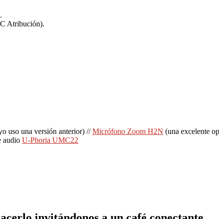
.
CC Atribución).
uso una versión anterior) //
Micrófono Zoom H2N
(una excelente opc
e audio
U-Phoria UMC22
cerlo invitándonos a un café conectante