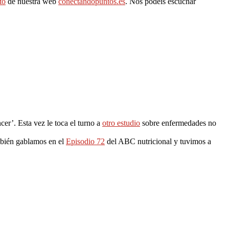
to
de nuestra web
conectandopuntos.es
. Nos podéis escuchar
cer’. Esta vez le toca el turno a
otro estudio
sobre enfermedades no
mbién gablamos en el
Episodio 72
del ABC nutricional y tuvimos a