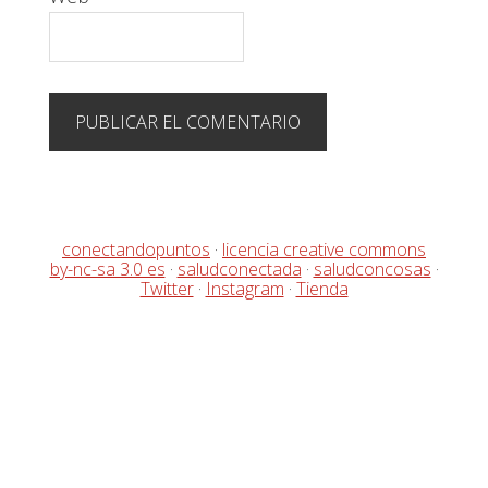
conectandopuntos
·
licencia creative commons
by-nc-sa 3.0 es
·
saludconectada
·
saludconcosas
·
Twitter
·
Instagram
·
Tienda