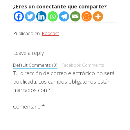
¿Eres un conectante que comparte?
Publicado en:
Podcast
Interacciones
Leave a reply
con
Default Comments (0)
Facebook Comments
los
Tu dirección de correo electrónico no será
publicada.
Los campos obligatorios están
lectores
marcados con
*
Comentario
*