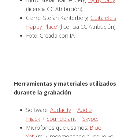
Intro: Stefan Kanterberg ‘
By by baby
‘
(licencia CC Atribución).
Cierre: Stefan Kanterberg ‘
Guitalele’s
Happy Place
‘ (licencia CC Atribución).
Foto: Creada con IA
Herramientas y materiales utilizados
durante la grabación
Software:
Audacity
+
Audio
Hijack
+
Soundplant
+
Skype
.
Micrófonos que usamos:
Blue
Yeti
(muy recomendado aunque yo