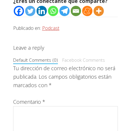
¿Eres un conectante que comparte?
Publicado en:
Podcast
Interacciones
Leave a reply
con
Default Comments (0)
Facebook Comments
los
Tu dirección de correo electrónico no será
publicada.
Los campos obligatorios están
lectores
marcados con
*
Comentario
*