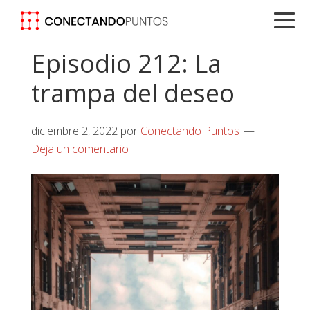
Saltar
Saltar
Saltar
a
al
a
la
contenido
la
Episodio 212: La
navegación
principal
barra
trampa del deseo
principal
lateral
principal
diciembre 2, 2022
por
Conectando Puntos
Deja un comentario