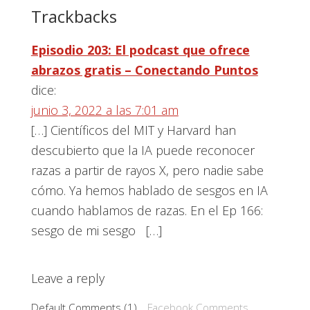
Interacciones
Trackbacks
con
Episodio 203: El podcast que ofrece
los
abrazos gratis – Conectando Puntos
lectores
dice:
junio 3, 2022 a las 7:01 am
[…] Científicos del MIT y Harvard han
descubierto que la IA puede reconocer
razas a partir de rayos X, pero nadie sabe
cómo. Ya hemos hablado de sesgos en IA
cuando hablamos de razas. En el Ep 166:
sesgo de mi sesgo […]
Leave a reply
Default Comments (1)
Facebook Comments