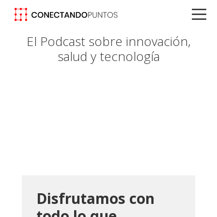
Saltar
Saltar
Saltar
a
al
a
la
contenido
la
El Podcast sobre innovación,
navegación
principal
barra
salud y tecnología
principal
lateral
principal
Disfrutamos con
todo lo que