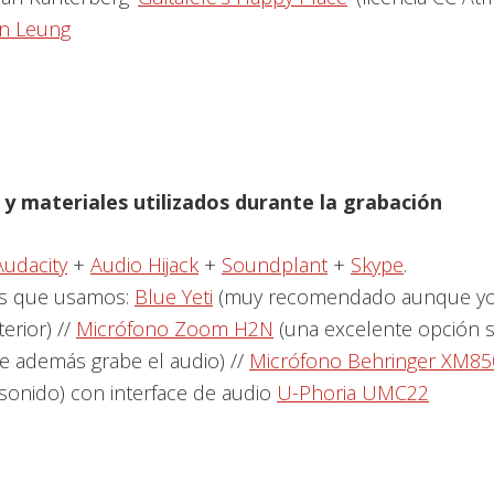
on Leung
y materiales utilizados durante la grabación
Audacity
+
Audio Hijack
+
Soundplant
+
Skype
.
s que usamos:
Blue Yeti
(muy recomendado aunque yo
erior) //
Micrófono Zoom H2N
(una excelente opción s
ue además grabe el audio) //
Micrófono Behringer XM85
sonido) con interface de audio
U-Phoria UMC22