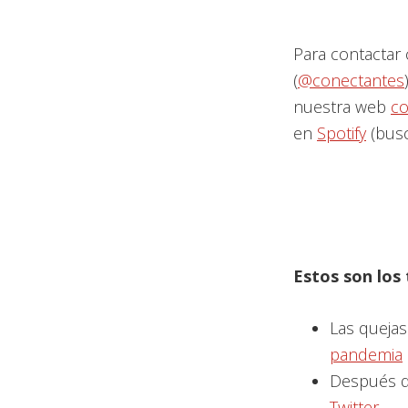
Para contactar 
(
@conectantes
nuestra web
co
en
Spotify
(busc
Estos son los
Las queja
pandemia
Después d
Twitter