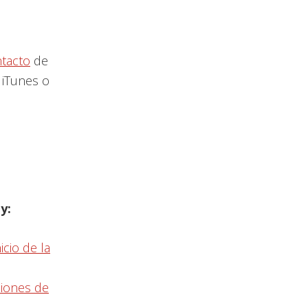
tacto
de
 iTunes o
y:
cio de la
ciones de