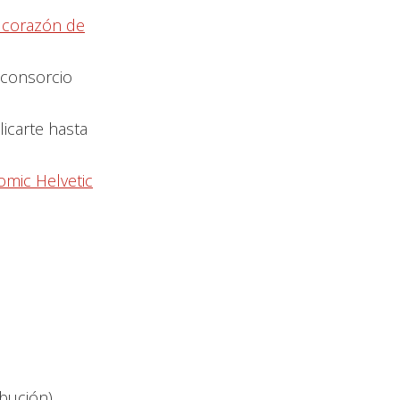
l corazón de
 consorcio
licarte hasta
omic Helvetic
ibución).