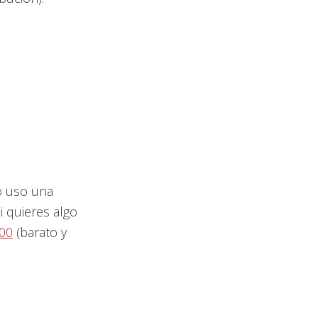
 uso una
i quieres algo
00
(barato y