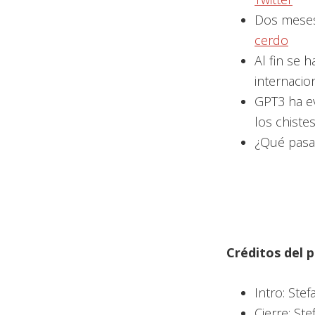
Dos meses
cerdo
Al fin se 
internacio
GPT3 ha e
los chiste
¿Qué pasa 
Créditos del
Intro: Stef
Cierre: Ste