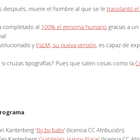
 después, muere el hombre al que se le
trasplantó e
ha completado al
100% el genoma humano
gracias a un
nal
volucionado y
PaLM, su nueva versión
, es capaz de exp
s
si cruzas tipografías? Pues que salen cosas como la
C
 programa
an Kanterberg ‘
By by baby
‘ (licencia CC Atribución).
fan Kanterberg ‘
Guitalele’s Happy Place
‘ (licencia CC Atr