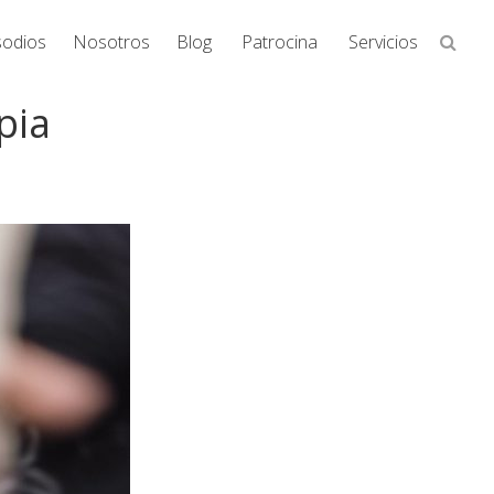
Busca
sodios
Nosotros
Blog
Patrocina
Servicios
en
la
pia
web...