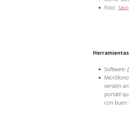
Foto:
Jas
Herramientas 
Software:
Micrófono
versión ant
portátil q
con buen 