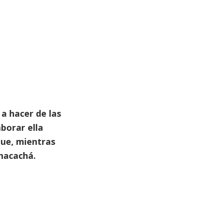
a hacer de las
borar ella
que, mientras
hacachá.