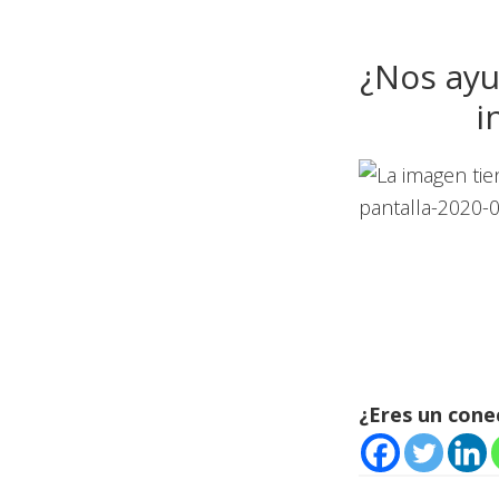
¿Nos ayu
i
¿Eres un con