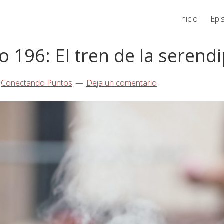
Inicio
Epi
o 196: El tren de la serendi
r
Conectando Puntos
Deja un comentario