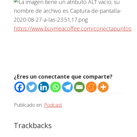
https://www.buymeacoffee.com/conectapuntos
¿Eres un conectante que comparte?
Publicado en:
Podcast
Interacciones
Trackbacks