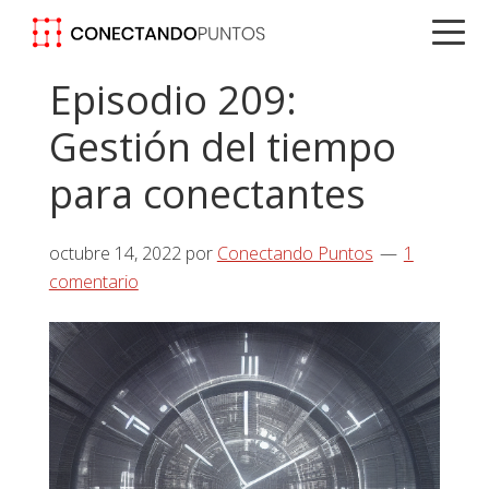
Saltar
Saltar
Saltar
a
al
a
la
contenido
la
Episodio 209:
navegación
principal
barra
Gestión del tiempo
principal
lateral
principal
para conectantes
octubre 14, 2022
por
Conectando Puntos
1
comentario