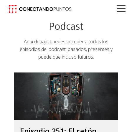
Saltar
Saltar
Saltar
a
al
a
la
contenido
la
Podcast
navegación
principal
barra
principal
lateral
Aquí debajo puedes acceder a todos los
principal
episodios del podcast: pasados, presentes y
puede que incluso futuros.
Episodio 251: El ratón