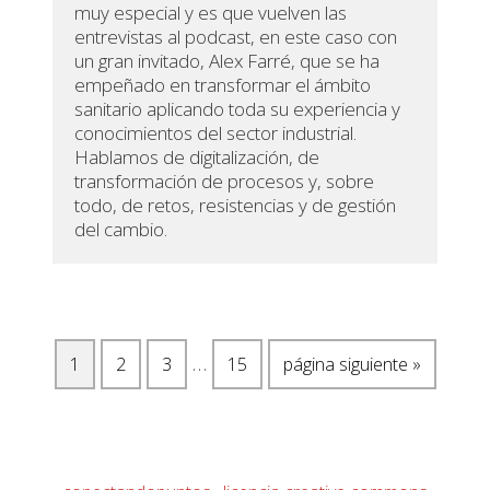
muy especial y es que vuelven las
entrevistas al podcast, en este caso con
un gran invitado, Alex Farré, que se ha
empeñado en transformar el ámbito
sanitario aplicando toda su experiencia y
conocimientos del sector industrial.
Hablamos de digitalización, de
transformación de procesos y, sobre
todo, de retos, resistencias y de gestión
del cambio.
Páginas
…
Página
Página
Página
Página
Ir
1
2
3
15
página siguiente »
intermedias
a
omitidas
la