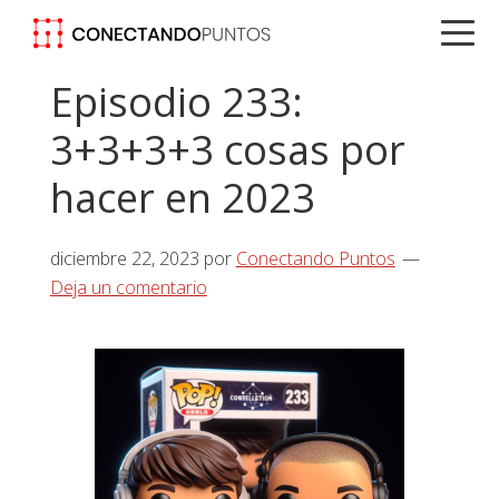
Saltar
Saltar
Saltar
a
al
a
la
contenido
la
Episodio 233:
navegación
principal
barra
3+3+3+3 cosas por
principal
lateral
principal
hacer en 2023
diciembre 22, 2023
por
Conectando Puntos
Deja un comentario