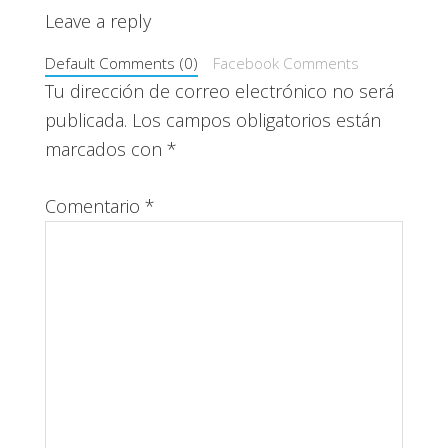
Interacciones
Leave a reply
con
Default Comments (0)
Facebook Comments
los
Tu dirección de correo electrónico no será
publicada.
Los campos obligatorios están
lectores
marcados con
*
Comentario
*