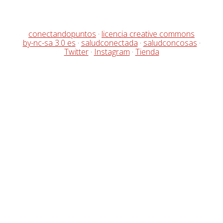
conectandopuntos
·
licencia creative commons
by-nc-sa 3.0 es
·
saludconectada
·
saludconcosas
·
Twitter
·
Instagram
·
Tienda