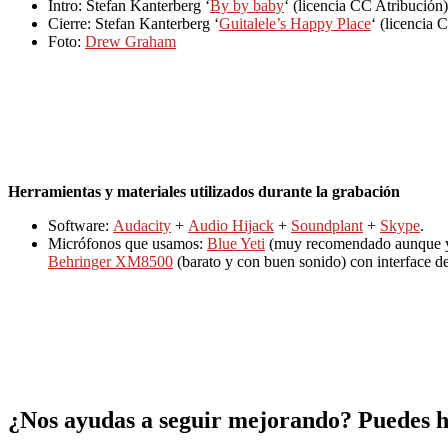
Intro: Stefan Kanterberg ‘
By by baby
‘ (licencia CC Atribución)
Cierre: Stefan Kanterberg ‘
Guitalele’s Happy Place
‘ (licencia 
Foto:
Drew Graham
Herramientas y materiales utilizados durante la grabación
Software:
Audacity
+
Audio Hijack
+
Soundplant
+
Skype
.
Micrófonos que usamos:
Blue Yeti
(muy recomendado aunque yo 
Behringer XM8500
(barato y con buen sonido) con interface d
¿Nos ayudas a seguir mejorando? Puedes ha