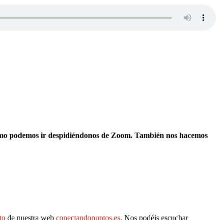
de cómo podemos ir despidiéndonos de Zoom. También nos hacemos
to
de nuestra web
conectandopuntos.es
. Nos podéis escuchar