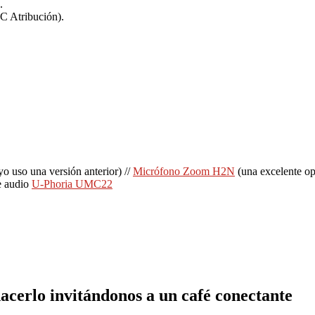
.
CC Atribución).
uso una versión anterior) //
Micrófono Zoom H2N
(una excelente opc
e audio
U-Phoria UMC22
cerlo invitándonos a un café conectante