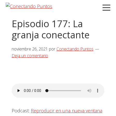
Saltar
Saltar
Saltar
a
al
a
la
contenido
la
Episodio 177: La
navegación
principal
barra
granja conectante
principal
lateral
principal
noviembre 26, 2021
por
Conectando Puntos
Deja un comentario
Podcast:
Reproducir en una nueva ventana