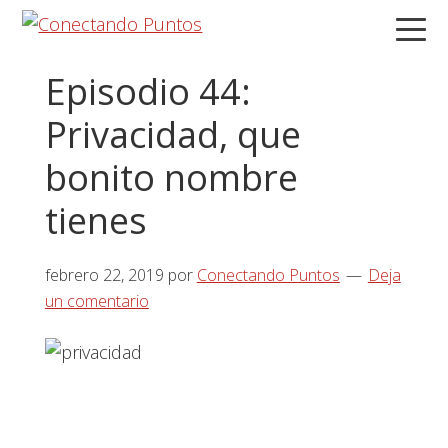
Saltar
Saltar
Saltar
a
al
a
la
contenido
la
Episodio 44:
navegación
principal
barra
Privacidad, que
principal
lateral
principal
bonito nombre
tienes
febrero 22, 2019
por
Conectando Puntos
Deja
un comentario