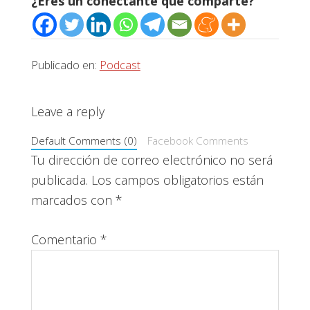
¿Eres un conectante que comparte?
Publicado en:
Podcast
Interacciones
Leave a reply
con
Default Comments (0)
Facebook Comments
los
Tu dirección de correo electrónico no será
publicada.
Los campos obligatorios están
lectores
marcados con
*
Comentario
*