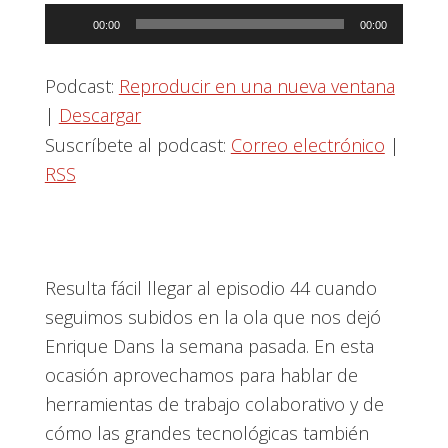
Reproductor
00:00
00:00
de
audio
Podcast:
Reproducir en una nueva ventana
|
Descargar
Suscríbete al podcast:
Correo electrónico
|
RSS
Resulta fácil llegar al episodio 44 cuando
seguimos subidos en la ola que nos dejó
Enrique Dans la semana pasada. En esta
ocasión aprovechamos para hablar de
herramientas de trabajo colaborativo y de
cómo las grandes tecnológicas también