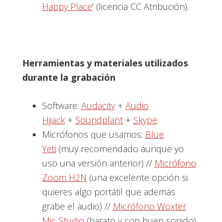
Happy Place
‘ (licencia CC Atribución).
Herramientas y materiales utilizados
durante la grabación
Software:
Audacity
+
Audio
Hijack
+
Soundplant
+
Skype
.
Micrófonos que usamos:
Blue
Yeti
(muy recomendado aunque yo
uso una versión anterior) //
Micrófono
Zoom H2N
(una excelente opción si
quieres algo portátil que además
grabe el audio) //
Micrófono Woxter
Mic Studio
(barato y con buen sonido).