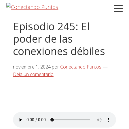
Saltar
Saltar
Saltar
a
al
a
la
contenido
la
Episodio 245: El
navegación
principal
barra
poder de las
principal
lateral
principal
conexiones débiles
noviembre 1, 2024
por
Conectando Puntos
Deja un comentario