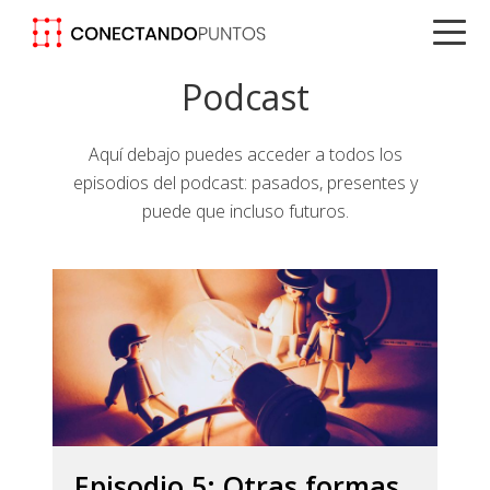
Saltar
Saltar
Saltar
a
al
a
la
contenido
la
Podcast
navegación
principal
barra
principal
lateral
Aquí debajo puedes acceder a todos los
principal
episodios del podcast: pasados, presentes y
puede que incluso futuros.
Episodio 5: Otras formas