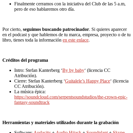
Finalmente cerramos con la iniciativa del Club de las 5 a.m,
pero de eso hablaremos otro día.
Por cierto,
seguimos buscando patrocinador
. Si quieres aparecer
en el podcast y que hablemos de tu marca, empresa, proyecto o de tu
libro, tienes toda la información
en este enlace
.
Créditos del programa
Intro: Stefan Kanterberg ‘
By by baby
‘ (licencia CC
Atribución).
Cierre: Stefan Kanterberg ‘
Guitalele’s Happy Place
‘ (licencia
CC Atribución).
La música épica:
https://soundcloud.com/serpentsoundstudios/the-crown-epic-
fantasy-soundtrack
Herramientas y materiales utilizados durante la grabación
Software:
Audacity
+
Audio Hijack
+
Soundplant
+
Skype
.