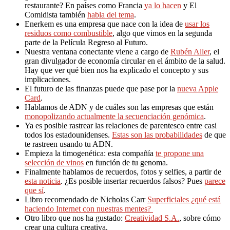
restaurante? En países como Francia
ya lo hacen
y El
Comidista también
habla del tema
.
Enerkem es una empresa que nace con la idea de
usar los
residuos como combustible
, algo que vimos en la segunda
parte de la Película Regreso al Futuro.
Nuestra ventana conectante viene a cargo de
Rubén Aller
, el
gran divulgador de economía circular en el ámbito de la salud.
Hay que ver qué bien nos ha explicado el concepto y sus
implicaciones.
El futuro de las finanzas puede que pase por la
nueva Apple
Card
.
Hablamos de ADN y de cuáles son las empresas que están
monopolizando actualmente la secuenciación genómica
.
Ya es posible rastrear las relaciones de parentesco entre casi
todos los estadounidenses.
Estas son las probabilidades
de que
te rastreen usando tu ADN.
Empieza la timogenética: esta compañía
te propone una
selección de vinos
en función de tu genoma.
Finalmente hablamos de recuerdos, fotos y selfies, a partir de
esta noticia
. ¿Es posible insertar recuerdos falsos? Pues
parece
que sí
.
Libro recomendado de Nicholas Carr
Superficiales ¿qué está
haciendo Internet con nuestras mentes?
Otro libro que nos ha gustado:
Creatividad S.A.
, sobre cómo
crear una cultura creativa.