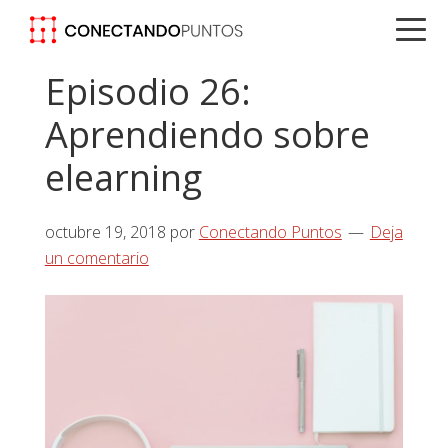
Saltar
Saltar
Saltar
a
al
a
la
contenido
la
Episodio 26:
navegación
principal
barra
Aprendiendo sobre
principal
lateral
principal
elearning
octubre 19, 2018
por
Conectando Puntos
Deja
un comentario