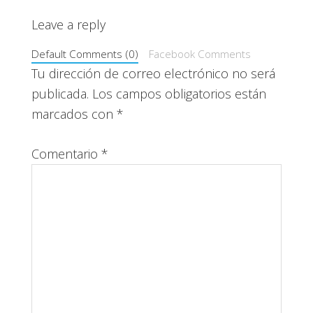
Interacciones
Leave a reply
con
Default Comments (0)
Facebook Comments
los
Tu dirección de correo electrónico no será
publicada.
Los campos obligatorios están
lectores
marcados con
*
Comentario
*