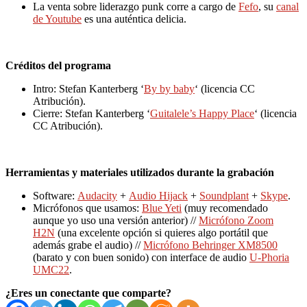
La venta sobre liderazgo punk corre a cargo de
Fefo
, su
canal
de Youtube
es una auténtica delicia.
Créditos del programa
Intro: Stefan Kanterberg ‘
By by baby
‘ (licencia CC
Atribución).
Cierre: Stefan Kanterberg ‘
Guitalele’s Happy Place
‘ (licencia
CC Atribución).
Herramientas y materiales utilizados durante la grabación
Software:
Audacity
+
Audio Hijack
+
Soundplant
+
Skype
.
Micrófonos que usamos:
Blue Yeti
(muy recomendado
aunque yo uso una versión anterior) //
Micrófono Zoom
H2N
(una excelente opción si quieres algo portátil que
además grabe el audio) //
Micrófono Behringer XM8500
(barato y con buen sonido) con interface de audio
U-Phoria
UMC22
.
¿Eres un conectante que comparte?