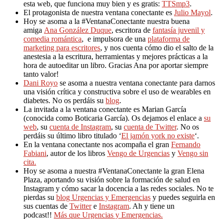
esta web, que funciona muy bien y es gratis:
TTSmp3
.
El protagonista de nuestra ventana conectante es
Julio Mayol
.
Hoy se asoma a la #VentanaConectante nuestra buena
amiga
Ana González Duque
, escritora de
fantasía juvenil y
comedia romántica
, e impulsora de una
plataforma de
marketing para escritores
, y nos cuenta cómo dio el salto de la
anestesia a la escritura, herramientas y mejores prácticas a la
hora de autoeditar un libro. Gracias Ana por aportar siempre
tanto valor!
Dani Royo
se asoma a nuestra ventana conectante para darnos
una visión crítica y constructiva sobre el uso de wearables en
diabetes. No os perdáis su
blog
.
La invitada a la ventana conectante es Marian García
(conocida como Boticaria García). Os dejamos el enlace a
su
web
, su
cuenta de Instagram
, su
cuenta de Twitter
. No os
perdáis su último libro titulado ‘
El jamón york no existe
‘.
En la ventana conectante nos acompaña el gran
Fernando
Fabiani
, autor de los libros
Vengo de Urgencias
y
Vengo sin
cita.
Hoy se asoma a nuestra #VentanaConectante la gran Elena
Plaza, aportando su visión sobre la formación de salud en
Instagram y cómo sacar la docencia a las redes sociales. No te
pierdas su
blog Urgencias y Emergencias
y puedes seguirla en
sus cuentas de
Twitter
e
Instagram
. Ah y tiene un
podcast!!
Más que Urgencias y Emergencias.