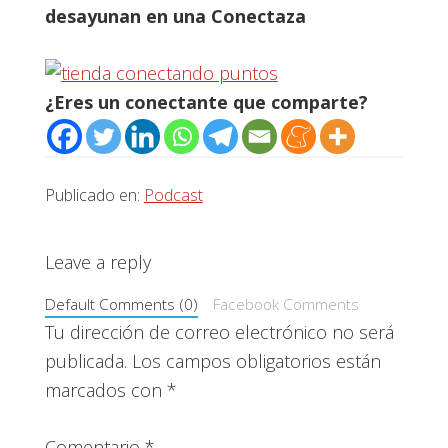
desayunan en una C
onectaza
¿Eres un conectante que comparte?
Publicado en:
Podcast
Interacciones
Leave a reply
con
Default Comments (0)
Facebook Comments
los
Tu dirección de correo electrónico no será
publicada.
Los campos obligatorios están
lectores
marcados con
*
Comentario
*