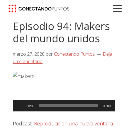
Saltar
Saltar
Saltar
a
al
a
la
contenido
la
Episodio 94: Makers
navegación
principal
barra
del mundo unidos
principal
lateral
principal
marzo 27, 2020
por
Conectando Puntos
Deja
un comentario
Reproductor
00:00
00:00
de
audio
Podcast:
Reproducir en una nueva ventana