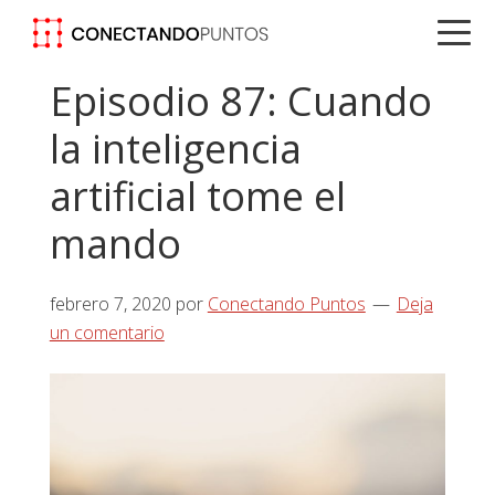
Saltar
Saltar
Saltar
a
al
a
la
contenido
la
Episodio 87: Cuando
navegación
principal
barra
la inteligencia
principal
lateral
principal
artificial tome el
mando
febrero 7, 2020
por
Conectando Puntos
Deja
un comentario