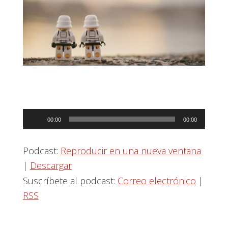
Reproductor
00:00
00:00
de
audio
Podcast:
Reproducir en una nueva ventana
|
Descargar
Suscríbete al podcast:
Correo electrónico
|
RSS