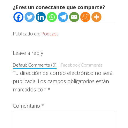
¿Eres un conectante que comparte?
Publicado en:
Podcast
Interacciones
Leave a reply
con
Default Comments (0)
Facebook Comments
los
Tu dirección de correo electrónico no será
publicada.
Los campos obligatorios están
lectores
marcados con
*
Comentario
*