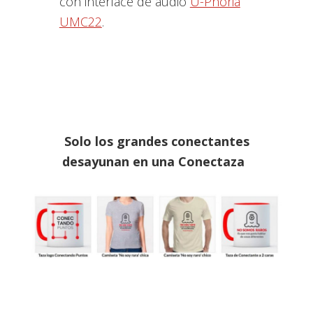
con interface de audio
U-Phoria
UMC22
.
Solo los grandes conectantes
desayunan en una C
onectaza