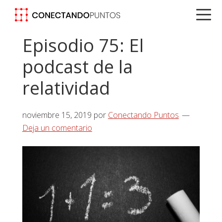
Saltar
Saltar
Saltar
a
al
a
la
contenido
la
Episodio 75: El
navegación
principal
barra
podcast de la
principal
lateral
principal
relatividad
noviembre 15, 2019
por
Conectando Puntos
Deja un comentario