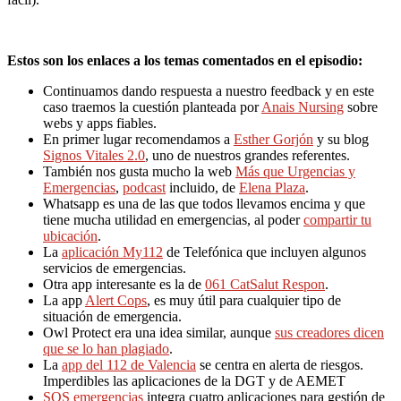
Estos son los enlaces a los temas comentados en el episodio:
Continuamos dando respuesta a nuestro feedback y en este
caso traemos la cuestión planteada por
Anais Nursing
sobre
webs y apps fiables.
En primer lugar recomendamos a
Esther Gorjón
y su blog
Signos Vitales 2.0
, uno de nuestros grandes referentes.
También nos gusta mucho la web
Más que Urgencias y
Emergencias
,
podcast
incluido, de
Elena Plaza
.
Whatsapp es una de las que todos llevamos encima y que
tiene mucha utilidad en emergencias, al poder
compartir tu
ubicación
.
La
aplicación My112
de Telefónica que incluyen algunos
servicios de emergencias.
Otra app interesante es la de
061 CatSalut Respon
.
La app
Alert Cops
, es muy útil para cualquier tipo de
situación de emergencia.
Owl Protect era una idea similar, aunque
sus creadores dicen
que se lo han plagiado
.
La
app del 112 de Valencia
se centra en alerta de riesgos.
Imperdibles las aplicaciones de la DGT y de AEMET
SOS emergencias
integra cuatro aplicaciones para gestión de