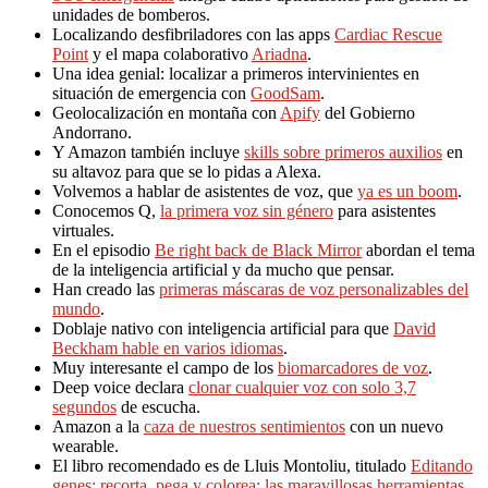
unidades de bomberos.
Localizando desfibriladores con las apps
Cardiac Rescue
Point
y el mapa colaborativo
Ariadna
.
Una idea genial: localizar a primeros intervinientes en
situación de emergencia con
GoodSam
.
Geolocalización en montaña con
Apify
del Gobierno
Andorrano.
Y Amazon también incluye
skills sobre primeros auxilios
en
su altavoz para que se lo pidas a Alexa.
Volvemos a hablar de asistentes de voz, que
ya es un boom
.
Conocemos Q,
la primera voz sin género
para asistentes
virtuales.
En el episodio
Be right back de Black Mirror
abordan el tema
de la inteligencia artificial y da mucho que pensar.
Han creado las
primeras máscaras de voz personalizables del
mundo
.
Doblaje nativo con inteligencia artificial para que
David
Beckham hable en varios idiomas
.
Muy interesante el campo de los
biomarcadores de voz
.
Deep voice declara
clonar cualquier voz con solo 3,7
segundos
de escucha.
Amazon a la
caza de nuestros sentimientos
con un nuevo
wearable.
El libro recomendado es de Lluis Montoliu, titulado
Editando
genes: recorta, pega y colorea: las maravillosas herramientas