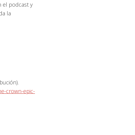
n el podcast y
da la
ibución).
he-crown-epic-