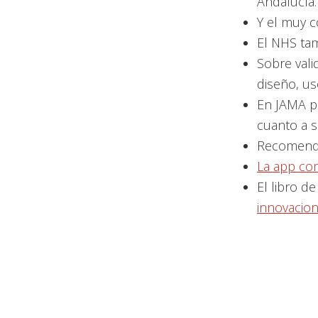
Andalucía.
Y el muy 
El NHS ta
Sobre val
diseño, us
En JAMA 
cuanto a s
Recomenda
La app co
El libro d
innovacio