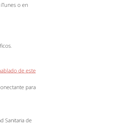
 iTunes o en
icos.
hablado de este
conectante para
d Sanitaria de