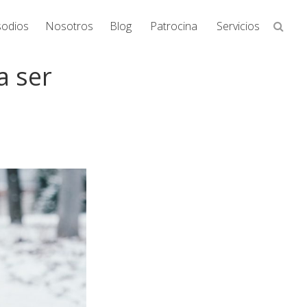
Busca
sodios
Nosotros
Blog
Patrocina
Servicios
en
la
a ser
web...