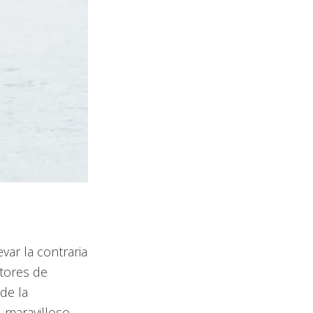
var la contraria
stores de
 de la
l maravilloso