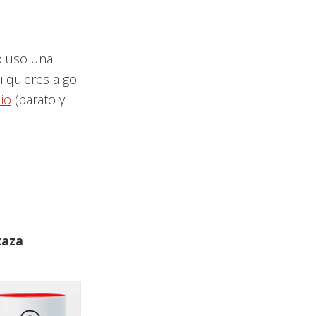
 uso una
i quieres algo
io
(barato y
ctaza