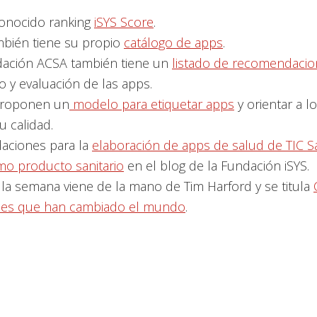
conocido ranking
iSYS Score
.
mbién tiene su propio
catálogo de apps
.
idación ACSA también tiene un
listado de recomendaci
o y evaluación de las apps.
proponen un
modelo para etiquetar apps
y orientar a l
u calidad.
ciones para la
elaboración de apps de salud de TIC Sa
mo producto sanitario
en el blog de la Fundación iSYS.
e la semana viene de la mano de Tim Harford y se titula
nes que han cambiado el mundo
.