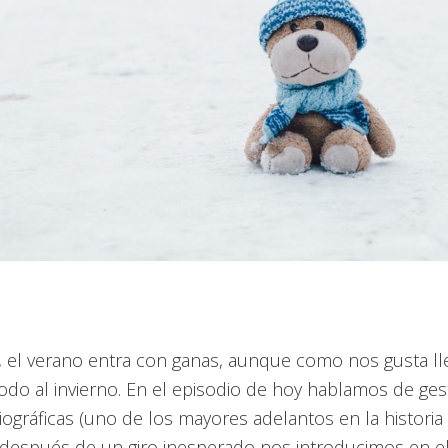
, el verano entra con ganas, aunque como nos gusta lle
odo al invierno. En el episodio de hoy hablamos de ge
liográficas (uno de los mayores adelantos en la historia
y después de un giro inesperado nos introducimos en e