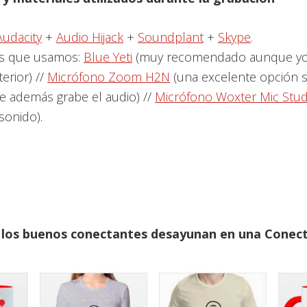
Audacity
+
Audio Hijack
+
Soundplant
+
Skype
.
s que usamos:
Blue Yeti
(muy recomendado aunque yo
erior) //
Micrófono Zoom H2N
(una excelente opción s
ue además grabe el audio) //
Micrófono Woxter Mic Stud
sonido).
 los buenos conectantes desayunan en una Cone