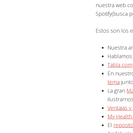
nuestra web co
Spotify(busca p
Estos son los 
Nuestra a
Hablamos
Tabla comp
En nuestr
tema
junt
La gran
Ma
ilustrarno
Ventajas y
My Health
El
reposit