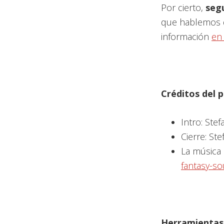
Por cierto,
seg
que hablemos de
información
en
Créditos del
Intro: Stef
Cierre: Ste
La música 
fantasy-s
Herramientas 