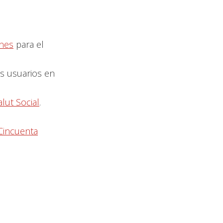
ones
para el
os usuarios en
lut Social
.
Cincuenta