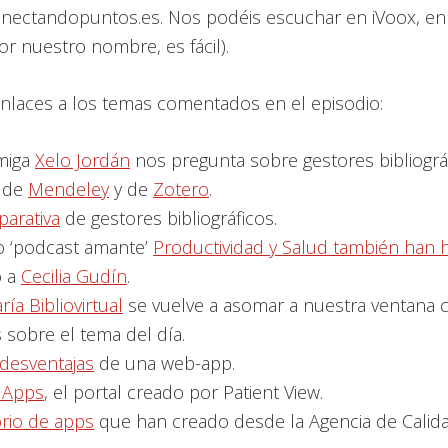
nectandopuntos.es. Nos podéis escuchar en iVoox, en
or nuestro nombre, es fácil).
enlaces a los temas comentados en el episodio:
miga
Xelo Jordán
nos pregunta sobre gestores bibliográf
 de
Mendeley
y de
Zotero
.
arativa
de gestores bibliográficos.
o ‘podcast amante’
Productividad y Salud también han 
o a
Cecilia Gudín
.
ría Bibliovirtual
se vuelve a asomar a nuestra ventana 
s sobre el tema del día.
 desventajas
de una web-app.
 Apps
, el portal creado por Patient View.
orio de apps
que han creado desde la Agencia de Calida