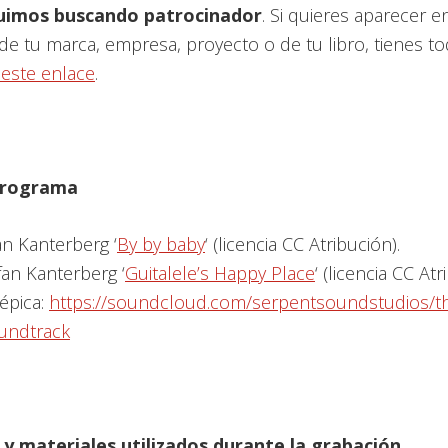
uimos buscando patrocinador
. Si quieres aparecer e
 tu marca, empresa, proyecto o de tu libro, tienes to
 este enlace
.
 programa
an Kanterberg ‘
By by baby
‘ (licencia CC Atribución).
fan Kanterberg ‘
Guitalele’s Happy Place
‘ (licencia CC Atr
épica:
https://soundcloud.com/serpentsoundstudios/t
oundtrack
y materiales utilizados durante la grabación