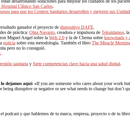
stán desarrollando soluciones para mejorar los cuidados de los pacient
 Hospital Clínico San Carlos
.
cursos para que los Centros Sanitarios desarrollen y mejoren sus Unida
resultado ganador el proyecto de
dispositivo DAFE
.
des de práctica:
Olga Navarro
, creadora e impulsora de
Tekuidamos
, l
ieron Miguel Angel sobre la
Web 2.0
y la de Chema sobre
knowmads y a
na
noticia
sobre esta metodología. También el libro
The Miracle Mornin
nita pero no lo consiguió.
g
.
estión sanitaria
y
Siete competencias clave hacia una salud digital
.
 lo dejamos aquí: «
If you are someone who cares about your work but a
for being disruptive or negative or see what needs to change but don’t 
n el podcast y que hablemos de tu marca, empresa, proyecto o de tu libro