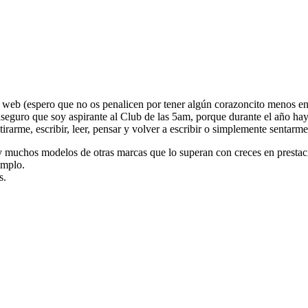
eb (espero que no os penalicen por tener algún corazoncito menos en e
 aseguro que soy aspirante al Club de las 5am, porque durante el año 
tirarme, escribir, leer, pensar y volver a escribir o simplemente sentar
y muchos modelos de otras marcas que lo superan con creces en prestac
emplo.
s.