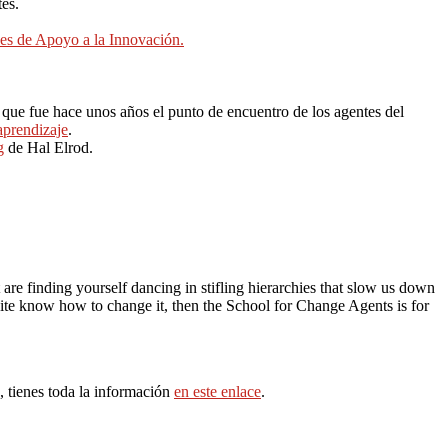
es.
des de Apoyo a la Innovación.
a que fue hace unos años el punto de encuentro de los agentes del
prendizaje
.
g
de Hal Elrod.
re finding yourself dancing in stifling hierarchies that slow us down
quite know how to change it, then the School for Change Agents is for
, tienes toda la información
en este enlace
.