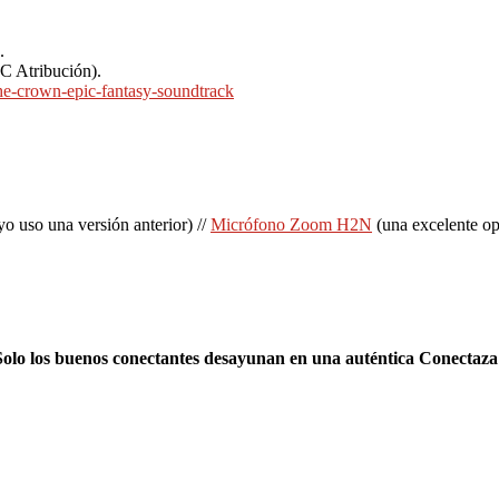
.
CC Atribución).
he-crown-epic-fantasy-soundtrack
uso una versión anterior) //
Micrófono Zoom H2N
(una excelente opc
Solo los buenos conectantes desayunan en una auténtica Conectaz