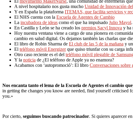
El
movimiento MakerNurse
, una comunidad de enfermeras que e
A nivel hospitalario nos gusta mucho
Unidad de Innovación del
Y en España la plataforma
ITEMAS, que facilita servicios y re
El NHS cuenta con la
Escuela de Agentes de Cambio
La
incubadora de ideas
como el que ha impulsado
Julio Mayol
.
En Castilla y León se ha creado los
premios Sacyl Innova
y ha 
Hoy nuestra ventana viene a cargo de una pionera en comunida
cambio en salud digital. Os dejamos también las charlas que d
El libro de Robin Sharma de
El club de las 5 de la mañana
y u
El
teléfono móvil Energizer
que quiso triunfar con su carga infi
Otro caso reciente es el del
teléfono móvil plegable de Samsun
Y la
noticia
de ¿El teléfono de Apple ya no enamora?
Acabamos con ‘autopromoció’: El libro
Conversaciones sobre g
Nos encanta tanto el lema de la Escuela de Agentes el cambio que
in getting the changes you know are needed, find yourself criticised 
you.»
Por cierto,
seguimos buscando patrocinador
. Si quieres aparecer e