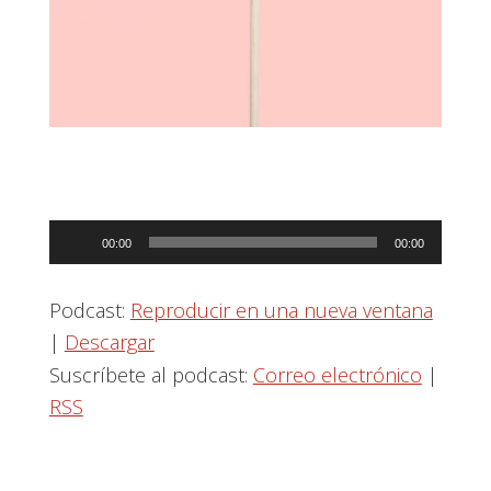
Reproductor
00:00
00:00
de
audio
Podcast:
Reproducir en una nueva ventana
|
Descargar
Suscríbete al podcast:
Correo electrónico
|
RSS