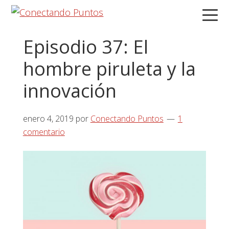
Saltar
Saltar
Saltar
a
al
a
la
contenido
la
Episodio 37: El
navegación
principal
barra
hombre piruleta y la
principal
lateral
principal
innovación
enero 4, 2019
por
Conectando Puntos
1
comentario