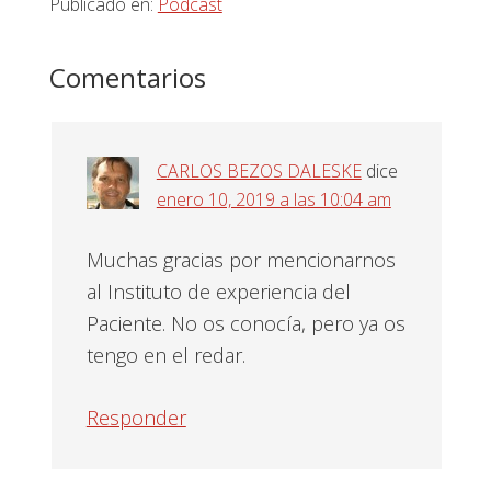
Publicado en:
Podcast
Interacciones
Comentarios
con
los
CARLOS BEZOS DALESKE
dice
lectores
enero 10, 2019 a las 10:04 am
Muchas gracias por mencionarnos
al Instituto de experiencia del
Paciente. No os conocía, pero ya os
tengo en el redar.
Responder