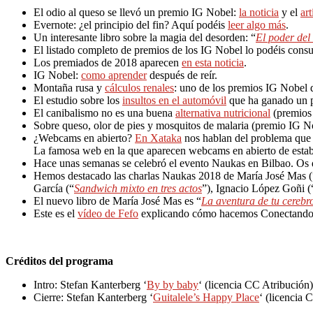
El odio al queso se llevó un premio IG Nobel:
la noticia
y el
art
Evernote: ¿el principio del fin? Aquí podéis
leer algo más
.
Un interesante libro sobre la magia del desorden: “
El poder del
El listado completo de premios de los IG Nobel lo podéis consu
Los premiados de 2018 aparecen
en esta noticia
.
IG Nobel:
como aprender
después de reír.
Montaña rusa y
cálculos renales
: uno de los premios IG Nobel 
El estudio sobre los
insultos en el automóvil
que ha ganado un 
El canibalismo no es una buena
alternativa nutricional
(premios
Sobre queso, olor de pies y mosquitos de malaria (premio IG N
¿Webcams en abierto?
En Xataka
nos hablan del problema que s
La famosa web en la que aparecen webcams en abierto de esta
Hace unas semanas se celebró el evento Naukas en Bilbao. Os
Hemos destacado las charlas Naukas 2018 de María José Mas (
García (“
Sandwich mixto en tres actos
”), Ignacio López Goñi (
El nuevo libro de María José Mas es “
La aventura de tu cerebr
Este es el
vídeo de Fefo
explicando cómo hacemos Conectando
Créditos del programa
Intro: Stefan Kanterberg ‘
By by baby
‘ (licencia CC Atribución)
Cierre: Stefan Kanterberg ‘
Guitalele’s Happy Place
‘ (licencia 