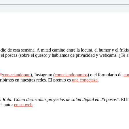
dio de esta semana. A mitad camino entre la locura, el humor y el fri
el poscas (sobre el queso) y hablamos de privacidad y webcams. ¿Te at
@conectandopun
), Instagram (
conectandopuntos
) o el formulario de
co
ribirnos en nuestras redes. El premio es
una conectaza
.
a Ruta: Cómo desarrollar proyectos de salud digital en 25 pasos
”. El l
el autor
en su web
.