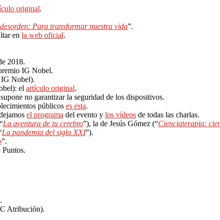
ículo original
.
 desorden: Para transformar nuestra vida
”.
ltar en
la web oficial
.
de 2018.
premio IG Nobel.
 IG Nobel).
obel): el
artículo original
.
upone no garantizar la seguridad de los dispositivos.
blecimientos públicos
es esta
.
 dejamos
el programa
del evento y
los vídeos
de todas las charlas.
“
La aventura de tu cerebro
”), la de Jesús Gómez (“
Cienciaterapia: cie
“
La pandemia del siglo XXI
”).
o
”.
 Puntos.
.
CC Atribución).