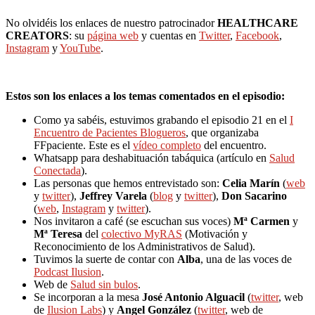
No olvidéis los enlaces de nuestro patrocinador
HEALTHCARE
CREATORS
: su
página web
y cuentas en
Twitter
,
Facebook
,
Instagram
y
YouTube
.
Estos son los enlaces a los temas comentados en el episodio:
Como ya sabéis, estuvimos grabando el episodio 21 en el
I
Encuentro de Pacientes Blogueros
, que organizaba
FFpaciente. Este es el
vídeo completo
del encuentro.
Whatsapp para deshabituación tabáquica (artículo en
Salud
Conectada
).
Las personas que hemos entrevistado son:
Celia Marín
(
web
y
twitter
),
Jeffrey Varela
(
blog
y
twitter
),
Don Sacarino
(
web
,
Instagram
y
twitter
).
Nos invitaron a café (se escuchan sus voces)
Mª Carmen
y
Mª Teresa
del
colectivo MyRAS
(Motivación y
Reconocimiento de los Administrativos de Salud).
Tuvimos la suerte de contar con
Alba
, una de las voces de
Podcast Ilusion
.
Web de
Salud sin bulos
.
Se incorporan a la mesa
José Antonio Alguacil
(
twitter
, web
de
Ilusion Labs
) y
Angel González
(
twitter
, web de