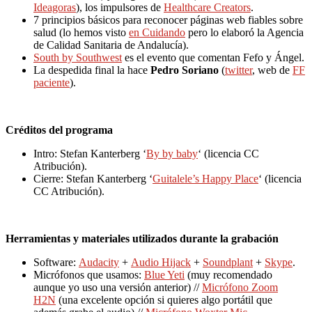
Ideagoras
), los impulsores de
Healthcare Creators
.
7 principios básicos para reconocer páginas web fiables sobre
salud (lo hemos visto
en Cuidando
pero lo elaboró la Agencia
de Calidad Sanitaria de Andalucía).
South by Southwest
es el evento que comentan Fefo y Ángel.
La despedida final la hace
Pedro Soriano
(
twitter
, web de
FF
paciente
).
Créditos del programa
Intro: Stefan Kanterberg ‘
By by baby
‘ (licencia CC
Atribución).
Cierre: Stefan Kanterberg ‘
Guitalele’s Happy Place
‘ (licencia
CC Atribución).
Herramientas y materiales utilizados durante la grabación
Software:
Audacity
+
Audio Hijack
+
Soundplant
+
Skype
.
Micrófonos que usamos:
Blue Yeti
(muy recomendado
aunque yo uso una versión anterior) //
Micrófono Zoom
H2N
(una excelente opción si quieres algo portátil que