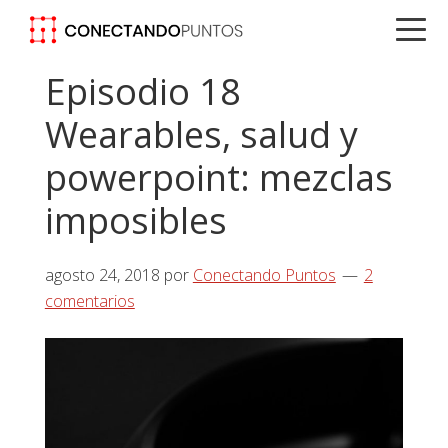
Saltar
Saltar
Saltar
a
al
a
la
contenido
la
Episodio 18
navegación
principal
barra
Wearables, salud y
principal
lateral
principal
powerpoint: mezclas
imposibles
agosto 24, 2018
por
Conectando Puntos
2
comentarios