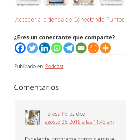
Acceder a la tienda de Conectando Puntos
¿Eres un conectante que comparte?
Publicado en:
Podcast
Interacciones
Comentarios
con
los
Teresa Pérez
dice
lectores
agosto 26, 2018 a las 11:43 am
Excelente programa como siempre,