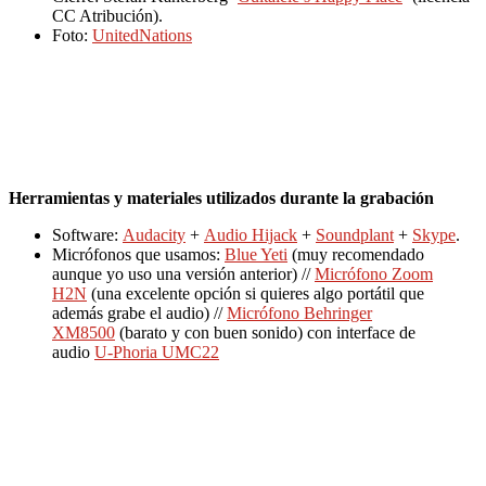
CC Atribución).
Foto:
UnitedNations
Herramientas y materiales utilizados durante la grabación
Software:
Audacity
+
Audio Hijack
+
Soundplant
+
Skype
.
Micrófonos que usamos:
Blue Yeti
(muy recomendado
aunque yo uso una versión anterior) //
Micrófono Zoom
H2N
(una excelente opción si quieres algo portátil que
además grabe el audio) //
Micrófono Behringer
XM8500
(barato y con buen sonido) con interface de
audio
U-Phoria UMC22