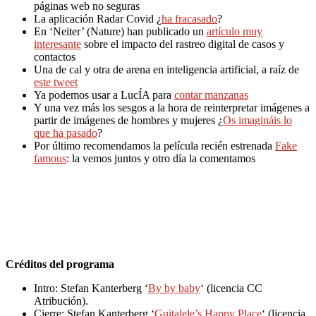
páginas web no seguras
La aplicación Radar Covid ¿
ha fracasado
?
En ‘Neiter’ (Nature) han publicado un
artículo muy
interesante
sobre el impacto del rastreo digital de casos y
contactos
Una de cal y otra de arena en inteligencia artificial, a raíz de
este tweet
Ya podemos usar a LucÍA para
contar manzanas
Y una vez más los sesgos a la hora de reinterpretar imágenes a
partir de imágenes de hombres y mujeres ¿
Os imagináis lo
que ha pasado
?
Por último recomendamos la película recién estrenada
Fake
famous
: la vemos juntos y otro día la comentamos
Créditos del programa
Intro: Stefan Kanterberg ‘
By by baby
‘ (licencia CC
Atribución).
Cierre: Stefan Kanterberg ‘
Guitalele’s Happy Place
‘ (licencia