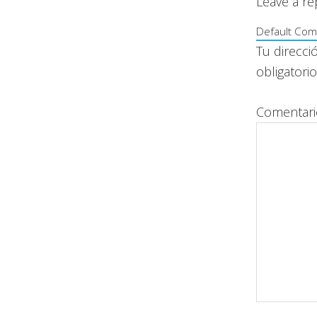
con
Leave a re
los
Default Com
lectores
Tu direcci
obligator
Comentar