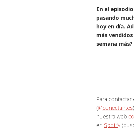
En el episodi
pasando mucha
hoy en día. A
más vendidos 
semana más?
Para contactar 
(
@conectantes
nuestra web
co
en
Spotify
(busc