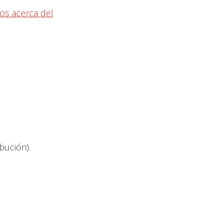
jos acerca del
ibución).