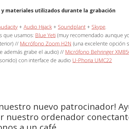
y materiales utilizados durante la grabación
Audacity
+
Audio Hijack
+
Soundplant
+
Skype
.
s que usamos:
Blue Yeti
(muy recomendado aunque yo
erior) //
Micrófono Zoom H2N
(una excelente opción s
ue además grabe el audio) //
Micrófono Behringer XM85
sonido) con interface de audio
U-Phoria UMC22
 nuestro nuevo patrocinador! A
r nuestro ordenador conectant
onos a un café