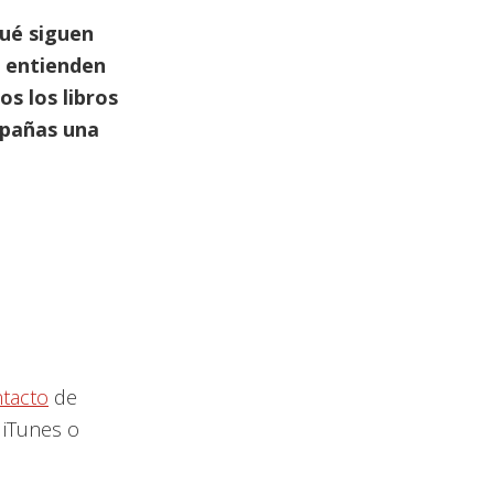
para
qué siguen
aumentar
e entienden
o
s los libros
disminuir
mpañas una
el
volumen.
tacto
de
 iTunes o