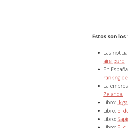
Estos son los
Las notici
aire puro
En España
ranking d
La empresa
Zelanda.
Libro:
Ikig
Libro:
El d
Libro:
Sapi
Libro:
El c