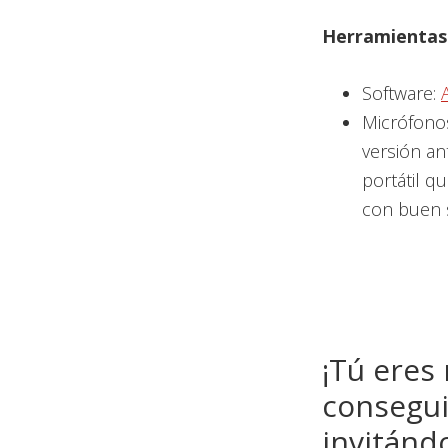
Herramientas 
Software:
Micrófono
versión ant
portátil q
con buen 
¡Tú eres
consegui
invitánd