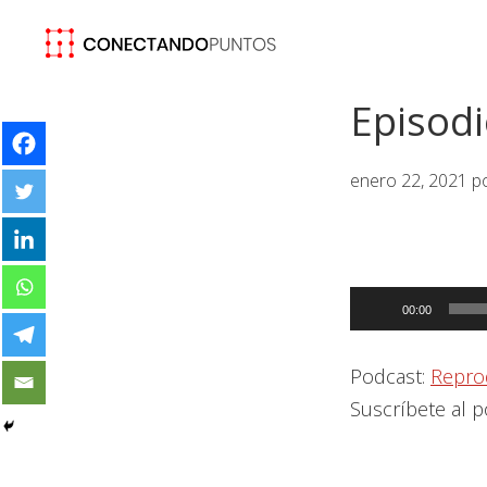
Saltar
Saltar
Saltar
a
al
a
la
contenido
la
Episodi
navegación
principal
barra
principal
lateral
principal
enero 22, 2021
p
Reproductor
00:00
de
audio
Podcast:
Repro
Suscríbete al 