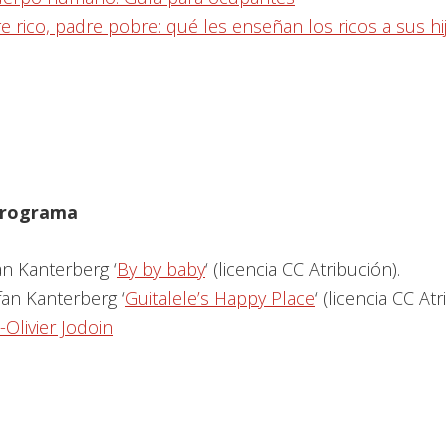
e rico, padre pobre: qué les enseñan los ricos a sus hi
 programa
an Kanterberg ‘
By by baby
‘ (licencia CC Atribución).
fan Kanterberg ‘
Guitalele’s Happy Place
‘ (licencia CC Atr
Olivier Jodoin