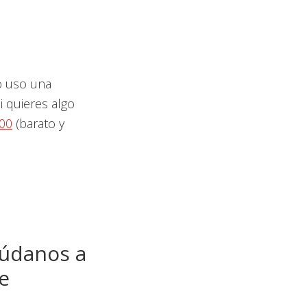
 uso una
i quieres algo
00
(barato y
yúdanos a
e