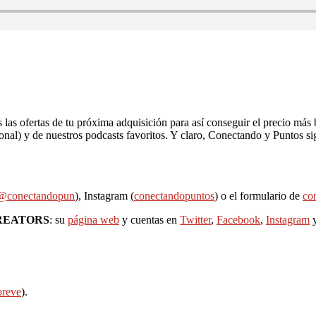
 las ofertas de tu próxima adquisición para así conseguir el precio más
onal) y de nuestros podcasts favoritos. Y claro, Conectando y Puntos s
@conectandopun
), Instagram (
conectandopuntos
) o el formulario de
co
REATORS
: su
página web
y cuentas en
Twitter
,
Facebook
,
Instagram
breve
).