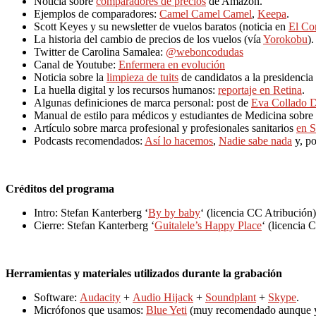
Noticia sobre
comparadores de precios
de Amazon.
Ejemplos de comparadores:
Camel Camel Camel
,
Keepa
.
Scott Keyes y su newsletter de vuelos baratos (noticia en
El Co
La historia del cambio de precios de los vuelos (vía
Yorokobu
).
Twitter de Carolina Samalea:
@weboncodudas
Canal de Youtube:
Enfermera en evolución
Noticia sobre la
limpieza de tuits
de candidatos a la presidenci
La huella digital y los recursos humanos:
reportaje en Retina
.
Algunas definiciones de marca personal: post de
Eva Collado 
Manual de estilo para médicos y estudiantes de Medicina sobre e
Artículo sobre marca profesional y profesionales sanitarios
en S
Podcasts recomendados:
Así lo hacemos
,
Nadie sabe nada
y, po
Créditos del programa
Intro: Stefan Kanterberg ‘
By by baby
‘ (licencia CC Atribución)
Cierre: Stefan Kanterberg ‘
Guitalele’s Happy Place
‘ (licencia 
Herramientas y materiales utilizados durante la grabación
Software:
Audacity
+
Audio Hijack
+
Soundplant
+
Skype
.
Micrófonos que usamos:
Blue Yeti
(muy recomendado aunque yo 