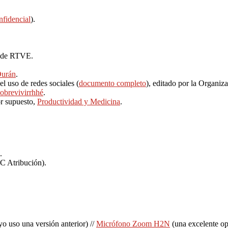
nfidencial
).
a de RTVE.
Durán
.
l uso de redes sociales (
documento completo
), editado por la Organiz
obrevivirrhhé
.
r supuesto,
Productividad y Medicina
.
.
CC Atribución).
uso una versión anterior) //
Micrófono Zoom H2N
(una excelente opc