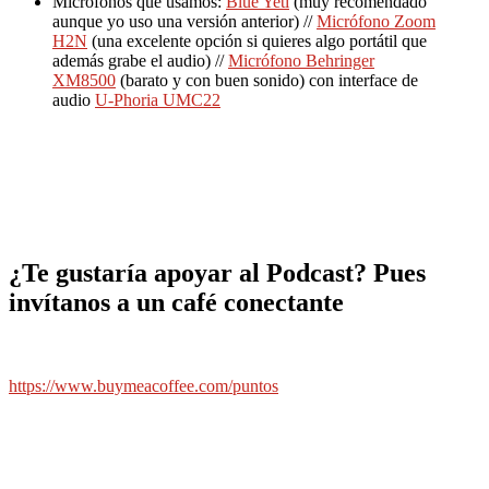
Micrófonos que usamos:
Blue Yeti
(muy recomendado
aunque yo uso una versión anterior) //
Micrófono Zoom
H2N
(una excelente opción si quieres algo portátil que
además grabe el audio) //
Micrófono Behringer
XM8500
(barato y con buen sonido) con interface de
audio
U-Phoria UMC22
¿Te gustaría apoyar al Podcast? Pues
invítanos a un café conectante
https://www.buymeacoffee.com/puntos