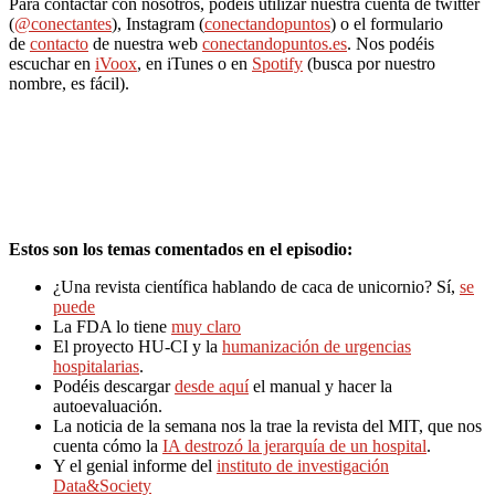
Para contactar con nosotros, podéis utilizar nuestra cuenta de twitter
(
@conectantes
), Instagram (
conectandopuntos
) o el formulario
de
contacto
de nuestra web
conectandopuntos.es
. Nos podéis
escuchar en
iVoox
, en iTunes o en
Spotify
(busca por nuestro
nombre, es fácil).
Estos son los temas comentados en el episodio:
¿Una revista científica hablando de caca de unicornio? Sí,
se
puede
La FDA lo tiene
muy claro
El proyecto HU-CI y la
humanización de urgencias
hospitalarias
.
Podéis descargar
desde aquí
el manual y hacer la
autoevaluación.
La noticia de la semana nos la trae la revista del MIT, que nos
cuenta cómo la
IA destrozó la jerarquía de un hospital
.
Y el genial informe del
instituto de investigación
Data&Society