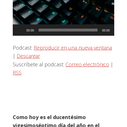
Reproductor
00:00
00:00
de
audio
Podcast:
Reproducir en una nueva ventana
|
Descargar
Suscríbete al podcast:
Correo electrónico
|
RSS
Como hoy es el ducentésimo
vigesimoséptimo día del año en el