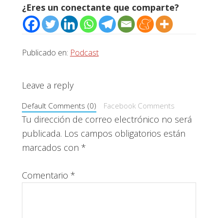
¿Eres un conectante que comparte?
Publicado en:
Podcast
Interacciones
Leave a reply
con
Default Comments (0)
Facebook Comments
los
Tu dirección de correo electrónico no será
publicada.
Los campos obligatorios están
lectores
marcados con
*
Comentario
*