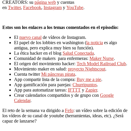
CREATORS: su
página web
y cuentas
en
Twitter
,
Facebook
,
Instagram
y
YouTube
.
Estos son los enlaces a los temas comentados en el episodio:
El
nuevo canal
de vídeos de Instagram.
El papel de los lobbies en washington (
la noticia
es algo
antigua, pero explica muy bien su función).
La ética hacker en el blog
Salud Conectada
.
Comunidad de makers para enfermeras:
Maker Nurse
.
El origen del movimiento hacker:
Tech Model Railroad Club
.
Movimiento maker en salud:
proyecto Nightscout
.
Cuenta twitter
Mi páncreas pirata
.
App compartir lista de la compra:
Buy me a pie
.
App gamificación para parejas:
Churripuntos
.
App para automatizar tareas:
IFTTT
y
Zapier
.
Crear calendarios compartidos y de grupo con
Google
Calendar
.
El reto de la semana va dirigido a
Fefo
: un vídeo sobre la edición de
los vídeos de su canal de youtube (herramientas, ideas, etc). ¿Será
capaz de lanzarse?