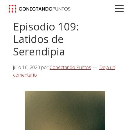
Saltar
Saltar
Saltar
a
al
a
la
contenido
la
Episodio 109:
navegación
principal
barra
Latidos de
principal
lateral
principal
Serendipia
julio 10, 2020
por
Conectando Puntos
Deja un
comentario