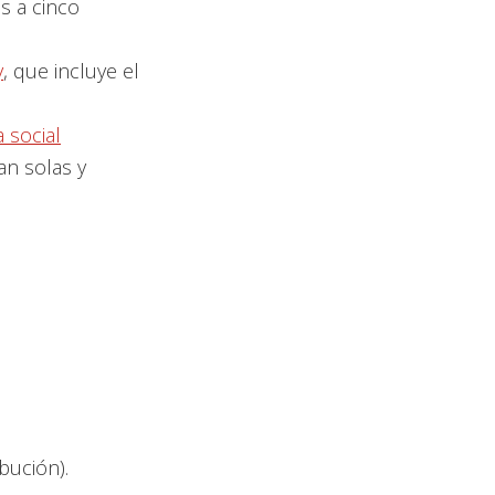
s a cinco
y
, que incluye el
 social
an solas y
ibución).