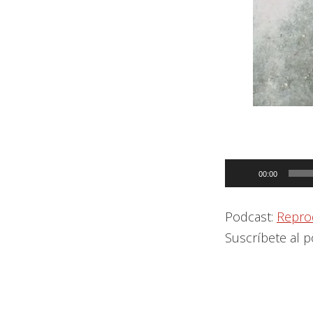
Reproductor
00:00
de
audio
Podcast:
Repro
Suscríbete al 