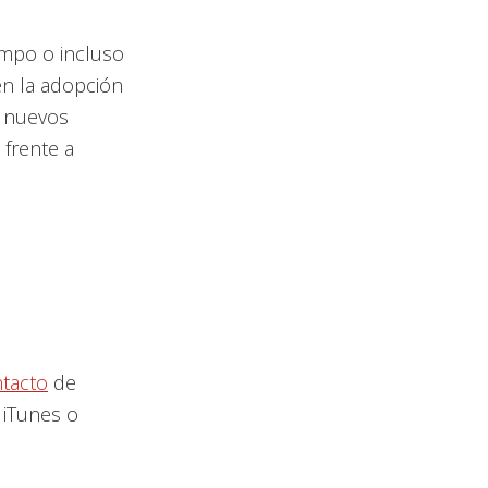
o
mpo o incluso
disminuir
en la adopción
el
s nuevos
volumen.
frente a
tacto
de
 iTunes o