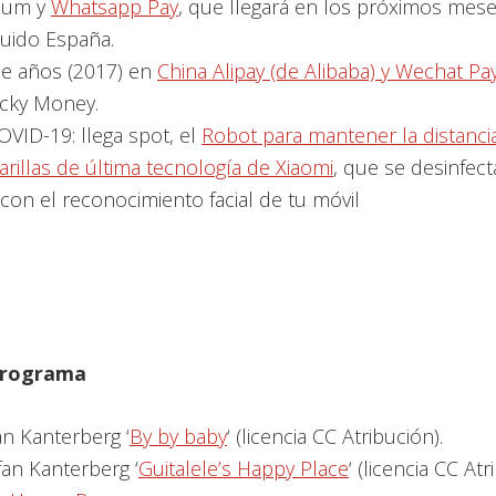
izum y
Whatsapp Pay
, que llegará en los próximos mese
luido España.
e años (2017) en
China Alipay (de Alibaba) y Wechat Pa
ucky Money.
VID-19: llega spot, el
Robot para mantener la distancia
rillas de última tecnología de Xiaomi
, que se desinfect
con el reconocimiento facial de tu móvil
 programa
an Kanterberg ‘
By by baby
‘ (licencia CC Atribución).
fan Kanterberg ‘
Guitalele’s Happy Place
‘ (licencia CC Atr