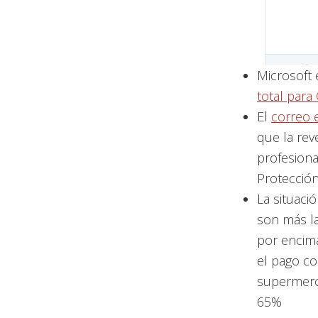
Microsoft
total para
El
correo 
que la rev
profesiona
Protección
La situaci
son más la
por encim
el pago co
supermerca
65%