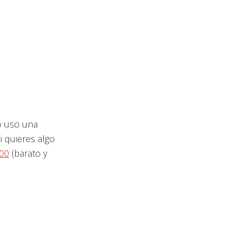
 uso una
i quieres algo
00
(barato y