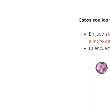
Estos son los
En Japón l
a mano de
La encuest