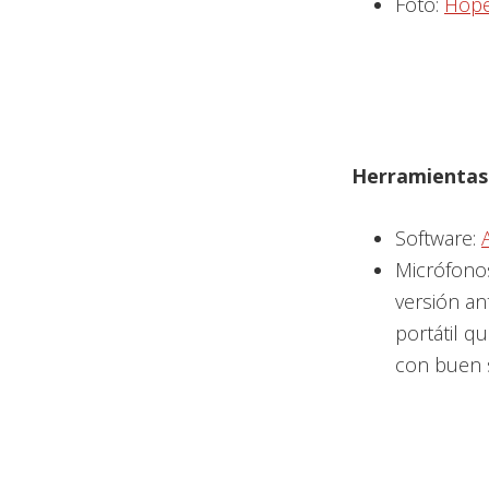
Foto:
Hope
Herramientas 
Software:
Micrófono
versión ant
portátil q
con buen 