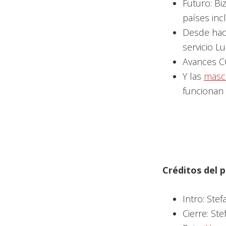
Futuro: B
países inc
Desde hac
servicio L
Avances CO
Y las
masca
funcionan 
Créditos del
Intro: Stef
Cierre: Ste