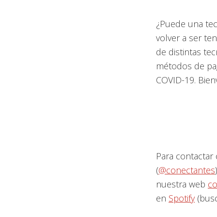
¿Puede una tec
volver a ser te
de distintas te
métodos de pag
COVID-19. Bienv
Para contactar 
(
@conectantes
nuestra web
co
en
Spotify
(busc