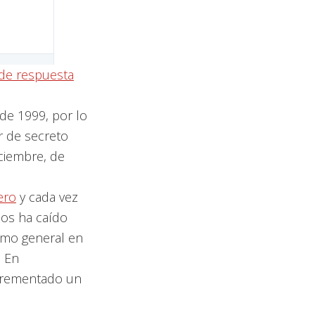
 de respuesta
de 1999, por lo
r de secreto
iciembre, de
ero
y cada vez
cos ha caído
umo general en
. En
ncrementado un