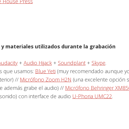
 House Press
y materiales utilizados durante la grabación
Audacity
+
Audio Hijack
+
Soundplant
+
Skype
.
s que usamos:
Blue Yeti
(muy recomendado aunque yo
erior) //
Micrófono Zoom H2N
(una excelente opción s
ue además grabe el audio) //
Micrófono Behringer XM85
sonido) con interface de audio
U-Phoria UMC22
.