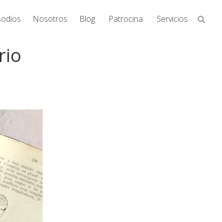
Busca
sodios
Nosotros
Blog
Patrocina
Servicios
en
la
rio
web...