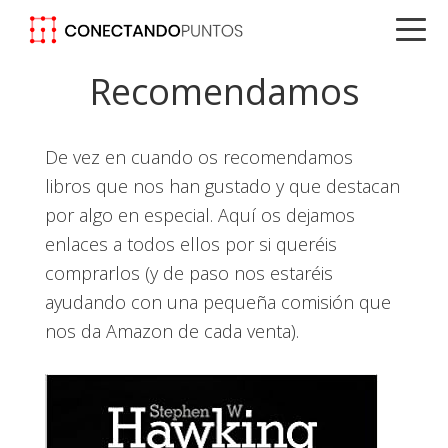
Saltar
Saltar
Saltar
a
al
a
la
contenido
la
Recomendamos
navegación
principal
barra
principal
lateral
De vez en cuando os recomendamos
principal
libros que nos han gustado y que destacan
por algo en especial. Aquí os dejamos
enlaces a todos ellos por si queréis
comprarlos (y de paso nos estaréis
ayudando con una pequeña comisión que
nos da Amazon de cada venta).