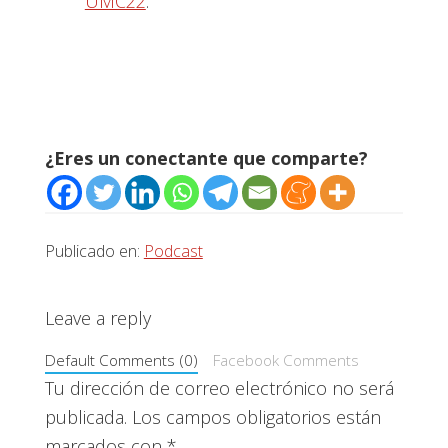
UMC22
.
¿Eres un conectante que comparte?
Publicado en:
Podcast
Interacciones
Leave a reply
con
Default Comments (0)
Facebook Comments
los
Tu dirección de correo electrónico no será
publicada.
Los campos obligatorios están
lectores
marcados con
*