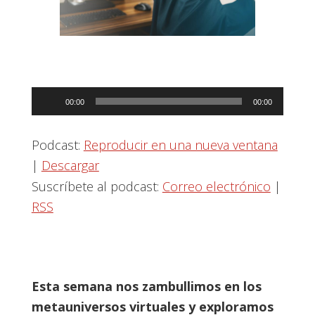
Reproductor
00:00
00:00
de
audio
Podcast:
Reproducir en una nueva ventana
|
Descargar
Suscríbete al podcast:
Correo electrónico
|
RSS
Esta semana nos zambullimos en los
metauniversos virtuales y exploramos