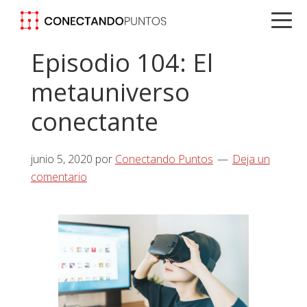
Saltar
Saltar
Saltar
a
al
a
la
contenido
la
Episodio 104: El
navegación
principal
barra
metauniverso
principal
lateral
principal
conectante
junio 5, 2020
por
Conectando Puntos
Deja un
comentario