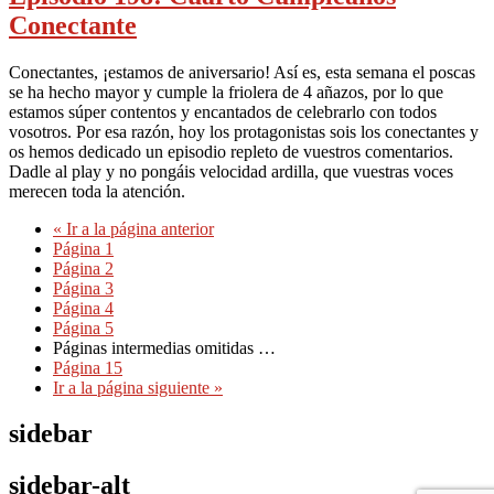
Conectante
Conectantes, ¡estamos de aniversario! Así es, esta semana el poscas
se ha hecho mayor y cumple la friolera de 4 añazos, por lo que
estamos súper contentos y encantados de celebrarlo con todos
vosotros. Por esa razón, hoy los protagonistas sois los conectantes y
os hemos dedicado un episodio repleto de vuestros comentarios.
Dadle al play y no pongáis velocidad ardilla, que vuestras voces
merecen toda la atención.
«
Ir a la
página anterior
Página
1
Página
2
Página
3
Página
4
Página
5
Páginas intermedias omitidas
…
Página
15
Ir a la
página siguiente »
sidebar
sidebar-alt